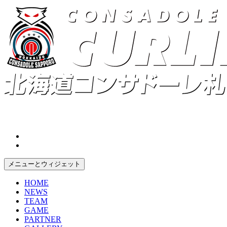
コ
ン
テ
ン
ツ
へ
ス
キ
ッ
プ
メニューとウィジェット
HOME
NEWS
TEAM
GAME
PARTNER