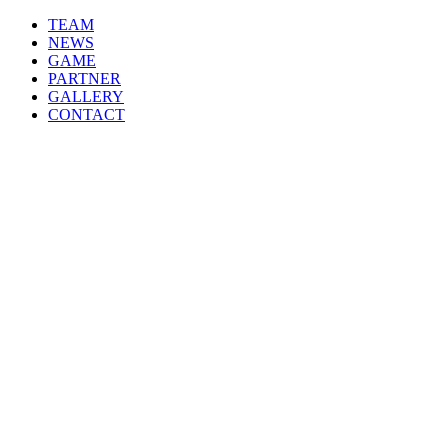
ナ
TEAM
ビ
NEWS
GAME
ゲ
PARTNER
ー
GALLERY
CONTACT
シ
ョ
ン