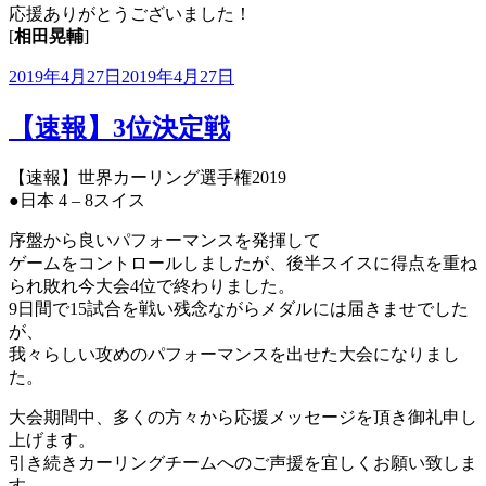
応援ありがとうございました！
[
相田晃輔
]
投
2019年4月27日
2019年4月27日
稿
日:
【速報】3位決定戦
【速報】世界カーリング選手権2019
●日本 4 – 8スイス
序盤から良いパフォーマンスを発揮して
ゲームをコントロールしましたが、後半スイスに得点を重ね
られ敗れ今大会4位で終わりました。
9日間で15試合を戦い残念ながらメダルには届きませでした
が、
我々らしい攻めのパフォーマンスを出せた大会になりまし
た。
大会期間中、多くの方々から応援メッセージを頂き御礼申し
上げます。
引き続きカーリングチームへのご声援を宜しくお願い致しま
す。