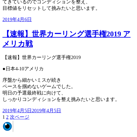
てきているのでコンディションを整え、
目標値をリセットして挑みたいと思います。
投
2019年4月6日
稿
日:
【速報】世界カーリング選手権2019 ア
メリカ戦
【速報】世界カーリング選手権2019
●日本4-10アメリカ
序盤から細かいミスが続き
ペースを掴めないゲームでした。
明日の予選最終戦に向けて、
しっかりコンディションを整え挑みたいと思います。
投
2019年4月5日
2019年4月5日
稿
ペ
ペ
1
2
次ページ
投
日:
ー
ー
稿
ジ
ジ