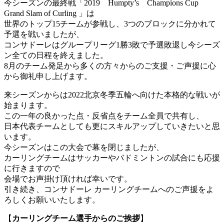
今シーズンの最終戦「2019 Humpty’s Champions Cup
Grand Slam of Curling 」は
世界のトップ15チームが参戦し、3つのブロックに分かれて
予選を戦いましたが、
コンサドーレはグループリーグ1勝3敗で予選敗退し今シーズ
ン全ての日程を終えました。
8月のチーム発足から多くの方々からのご支援・ご声援に心
から御礼申し上げます。
来シーズンからは2022北京冬季五輪へ向けた本格的な戦いが
始まります。
この一年の良かった点・反省点をチーム全員で共有し、
日本代表チームとしても更にスキルアップしていきたいと思
います。
今シーズンはこの大会で幕を閉じましたが、
カーリングチームはサッカーやバドミントンの試合にも応援
に行きますので
会場でお声掛け頂ければ幸いです。
引き続き、コンサドーレ カーリングチームへのご声援をよ
ろしくお願いいたします。
【
カーリングチーム選手からのご挨拶
】