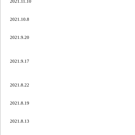
2021.11.10
チャリティーカレンダーの発売について
2021.10.8
2021海外遠征・10月〜11月参加予定大会について
2021.9.20
全農2021カーリングミックスダブルス日本代表決定
戦結果
2021.9.17
全農2021カーリングミックスダブルス日本代表決定
戦
2021.8.22
どうぎんカーリングクラシック2021優勝
2021.8.19
どうぎんカーリングクラシック2021出場について
2021.8.13
「ミズノ株式会社」様 2021-2022オフィシャルサプ
ライヤー新規決定のお知らせ