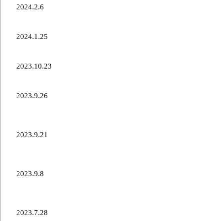
2024.2.6
第41回全農日本カーリング選手権大会 結果報告
2024.1.25
第41回全農日本カーリング選手権大会出場について
2023.10.23
カナダツアースケジュールのお知らせ
2023.9.26
「C-Smile北海道プロジェクト」北海道コンサドーレ
札幌カーリングチーム学校訪問実施報告2
2023.9.21
「C-Smile北海道プロジェクト」北海道コンサドーレ
札幌カーリングチーム学校訪問実施報告
2023.9.8
「エクシオグループ株式会社」様2023-2024シーズ
ンパートナー新規決定のお知らせ
2023.7.28