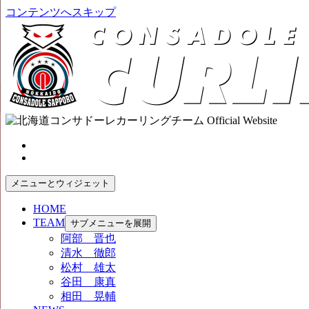
コンテンツへスキップ
メニューとウィジェット
HOME
TEAM
サブメニューを展開
阿部 晋也
清水 徹郎
松村 雄太
谷田 康真
相田 晃輔