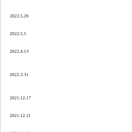
第39回全農日本カーリング選手権大会 結果報告
2022.5.20
第39回全農日本カーリング選手権大会のお知らせ
2022.5.5
清水徹郎選手 入籍のお知らせ
2022.4.13
【谷田 康真 選手出場】世界ミックスダブルスカー
リング選手権試合時間・TV中継について
2022.3.31
第39回日本カーリング選手権大会出場メンバーにつ
いて
2021.12.17
世界最終予選結果
2021.12.11
世界最終予選開幕