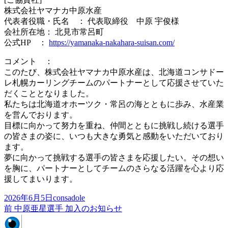
株式会社ヤマナカ中原水産
代表者役職・氏名 ： 代表取締役 中原 宇俊様
会社所在地： 北見市常呂町
公式HP ：
https://yamanaka-nakahara-suisan.com/
コメント ：
このたび、株式会社ヤマナカ中原水産は、北海道コンサドー
レ札幌カーリングチームのパートナーとして応援させていた
だくこととなりました。
私たちは北海道オホーツク・常呂の海とともに歩み、水産業
を営んでおります。
目標に向かって努力を重ね、仲間とともに挑戦し続ける選手
の皆さまの姿に、いつも大きな勇気と感動をいただいており
ます。
夢に向かって挑戦する選手の皆さまを応援したい。その想い
を胸に、パートナーとしてチームのさらなる活躍を心より応
援してまいります。
投
作
2026年6月5日
consadole
稿
前
成
前
中原亜星選手 加入のお知らせ
投
日:
の
者
稿