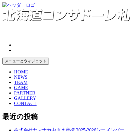
コ
ン
テ
ン
ツ
へ
ス
キ
ッ
プ
メニューとウィジェット
HOME
NEWS
TEAM
GAME
PARTNER
GALLERY
CONTACT
最近の投稿
株式会社ヤマナカ中原水産様 2025-2026シーズンパー