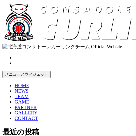
コ
ン
テ
ン
ツ
へ
ス
キ
ッ
プ
メニューとウィジェット
HOME
NEWS
TEAM
GAME
PARTNER
GALLERY
CONTACT
最近の投稿