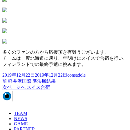
多くのファンの方から応援頂き有難うございます。
チームは一度北海道に戻り、年明けにスイスで合宿を行い、
フィンランドでの最終予選に挑みます。
投
作
2019年12月22日
2019年12月22日
consadole
稿
前
成
前
軽井沢国際 準決勝結果
投
日:
の
次
者
次ページへ
スイス合宿
稿
投
の
稿:
投
ナ
稿:
ビ
TEAM
ゲ
NEWS
GAME
ー
PARTNER