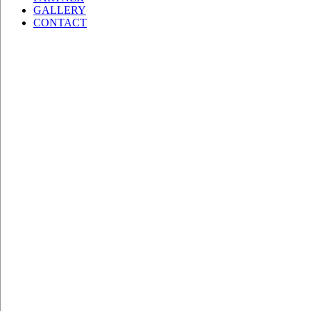
GALLERY
シ
CONTACT
ョ
ン